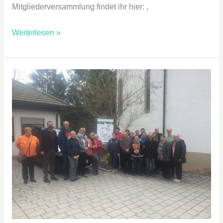
Mitgliederversammlung findet ihr hier: ,
Weiterlesen »
Spiele
–
Symposium
2017
in
Titisee-
Neustadt