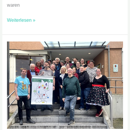
waren
Weiterlesen »
Spiele
–
Symposium
2024
in
Pforzheim