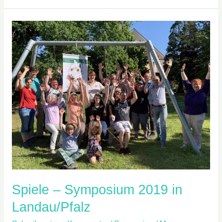
Spiele
–
Symposium
2019
in
Landau/Pfalz
Spiele – Symposium 2019 in
Landau/Pfalz