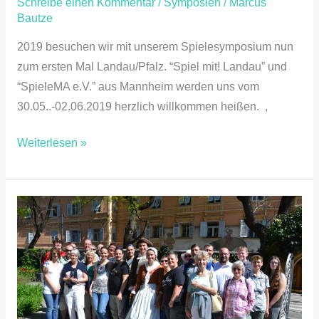
Schreibe einen Kommentar
/
Symposien
/
Marcus
Bautze
2019 besuchen wir mit unserem Spielesymposium nun
zum ersten Mal Landau/Pfalz. “Spiel mit! Landau” und
“SpieleMA e.V.” aus Mannheim werden uns vom
30.05..-02.06.2019 herzlich willkommen heißen. ,
Weiterlesen »
Spiele
–
Symposium
2018
in
Brixen