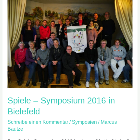
–
Symposium
2016
in
Bielefeld
Spiele – Symposium 2016 in
Bielefeld
Schreibe einen Kommentar
/
Symposien
/
Marcus
Bautze