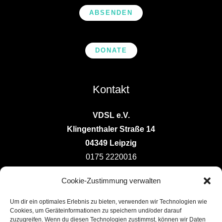
ABSENDEN
DONATE
Kontakt
VDSL e.V.
Klingenthaler Straße 14
04349 Leipzig
0175 2220016
vorstand@deutsche-ludotheken.de
Cookie-Zustimmung verwalten
Um dir ein optimales Erlebnis zu bieten, verwenden wir Technologien wie
Cookies, um Geräteinformationen zu speichern und/oder darauf
zuzugreifen. Wenn du diesen Technologien zustimmst, können wir Daten