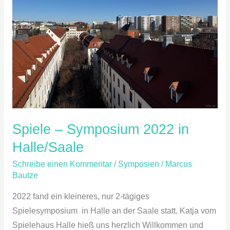
2022
in
Halle/Saale
Spiele – Symposium 2022 in
Halle/Saale
Schreibe einen Kommentar
/
Symposien
/
Marcus
Bautze
2022 fand ein kleineres, nur 2-tägiges
Spielesymposium in Halle an der Saale statt. Katja vom
Spielehaus Halle hieß uns herzlich Willkommen und