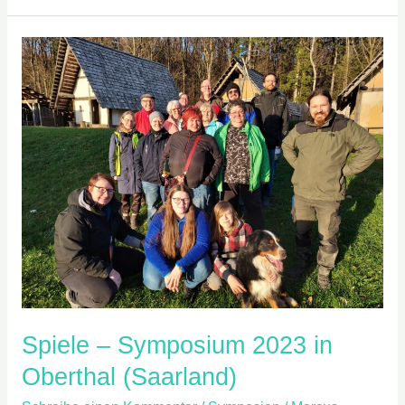
Spiele
–
Symposium
2023
in
Oberthal
(Saarland)
Spiele – Symposium 2023 in
Oberthal (Saarland)