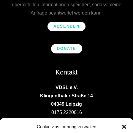
h
übermittelten Informationen speichert, sodass meine
t
Anfrage beantwortet werden kann.
*
ABSENDEN
DONATE
Kontakt
VDSL e.V.
Klingenthaler Straße 14
04349 Leipzig
0175 2220016
vorstand@deutsche-ludotheken.de
Cookie-Zustimmung verwalten