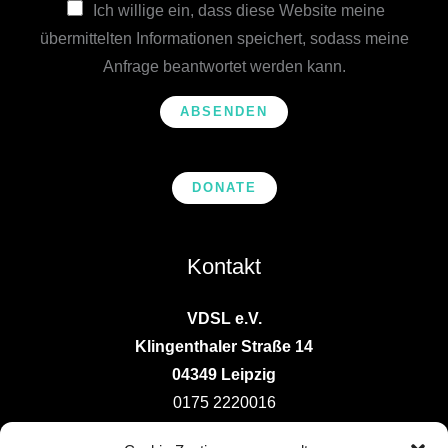
Ich willige ein, dass diese Website meine
h
übermittelten Informationen speichert, sodass meine
t
Anfrage beantwortet werden kann.
*
ABSENDEN
DONATE
Kontakt
VDSL e.V.
Klingenthaler Straße 14
04349 Leipzig
0175 2220016
vorstand@deutsche-ludotheken.de