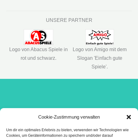
UNSERE PARTNER
 mit
Logo von Abacus Spiele in
Logo von Amigo mit dem
rot und schwarz.
Slogan 'Einfach gute
Spiele'.
“Etwas Gescheiteres kann einer doch nicht treiben in
Cookie-Zustimmung verwalten
dieser schönen Welt, als zu spielen.”
Um dir ein optimales Erlebnis zu bieten, verwenden wir Technologien wie
Henrik Ibsen
Cookies, um Geräteinformationen zu speichern und/oder darauf