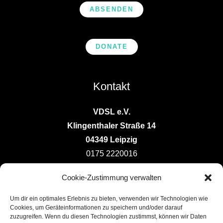
ABSENDEN
DONATE
Kontakt
VDSL e.V.
Klingenthaler Straße 14
04349 Leipzig
0175 2220016
vorstand@deutsche-ludotheken.de
Cookie-Zustimmung verwalten
Um dir ein optimales Erlebnis zu bieten, verwenden wir Technologien wie
Cookies, um Geräteinformationen zu speichern und/oder darauf
zuzugreifen. Wenn du diesen Technologien zustimmst, können wir Daten