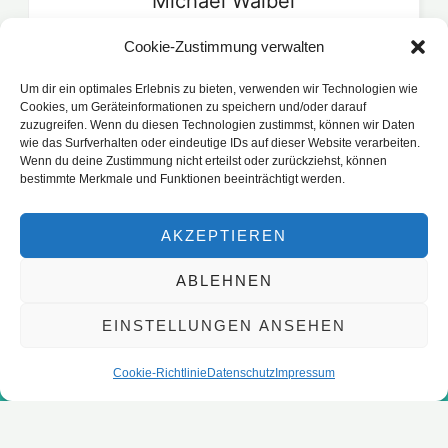
Michael
Waibel
Kassenprüfer
Cookie-Zustimmung verwalten
Um dir ein optimales Erlebnis zu bieten, verwenden wir Technologien wie
Cookies, um Geräteinformationen zu speichern und/oder darauf
zuzugreifen. Wenn du diesen Technologien zustimmst, können wir Daten
wie das Surfverhalten oder eindeutige IDs auf dieser Website verarbeiten.
Wenn du deine Zustimmung nicht erteilst oder zurückziehst, können
bestimmte Merkmale und Funktionen beeinträchtigt werden.
AKZEPTIEREN
ABLEHNEN
“Etwas Gescheiteres kann einer doch nicht treiben in
EINSTELLUNGEN ANSEHEN
dieser schönen Welt, als zu spielen.”
Cookie-Richtlinie
Datenschutz
Impressum
Henrik Ibsen