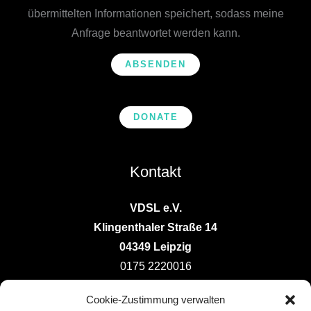
h
übermittelten Informationen speichert, sodass meine
t
Anfrage beantwortet werden kann.
*
ABSENDEN
DONATE
Kontakt
VDSL e.V.
Klingenthaler Straße 14
04349 Leipzig
0175 2220016
vorstand@deutsche-ludotheken.de
Cookie-Zustimmung verwalten