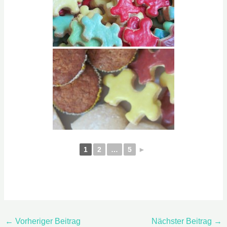
1
2
…
5
►
←
Vorheriger Beitrag
Nächster Beitrag
→