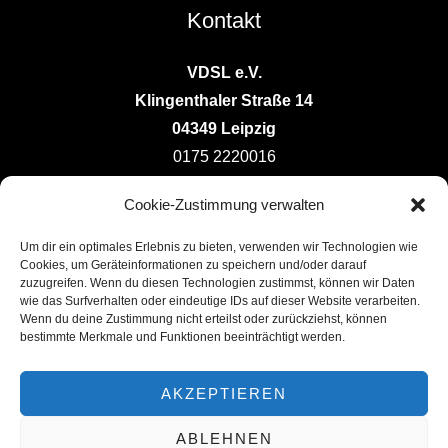
Kontakt
VDSL e.V.
Klingenthaler Straße 14
04349 Leipzig
0175 2220016
vorstand@deutsche-ludotheken.de
Cookie-Zustimmung verwalten
Um dir ein optimales Erlebnis zu bieten, verwenden wir Technologien wie
Cookies, um Geräteinformationen zu speichern und/oder darauf
zuzugreifen. Wenn du diesen Technologien zustimmst, können wir Daten
wie das Surfverhalten oder eindeutige IDs auf dieser Website verarbeiten.
Wenn du deine Zustimmung nicht erteilst oder zurückziehst, können
Copyright © 2026 Verband der Deutschen
bestimmte Merkmale und Funktionen beeinträchtigt werden.
Spieliotheken/Ludotheken eV | Powered by Verband der
Deutschen Spieliotheken/Ludotheken eV
AKZEPTIEREN
Impressum
ABLEHNEN