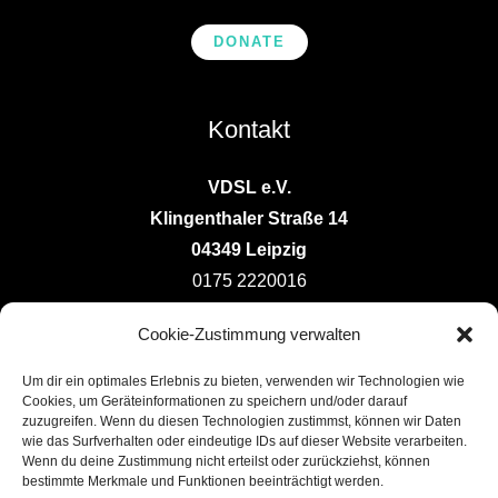
DONATE
Kontakt
VDSL e.V.
Klingenthaler Straße 14
04349 Leipzig
0175 2220016
vorstand@deutsche-ludotheken.de
Cookie-Zustimmung verwalten
Um dir ein optimales Erlebnis zu bieten, verwenden wir Technologien wie
Cookies, um Geräteinformationen zu speichern und/oder darauf
zuzugreifen. Wenn du diesen Technologien zustimmst, können wir Daten
wie das Surfverhalten oder eindeutige IDs auf dieser Website verarbeiten.
Wenn du deine Zustimmung nicht erteilst oder zurückziehst, können
Copyright © 2026 Verband der Deutschen
bestimmte Merkmale und Funktionen beeinträchtigt werden.