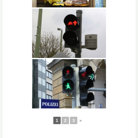
1
2
3
►