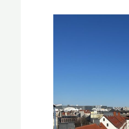
Spiele
–
Symposium
2022
in
Halle/Saale